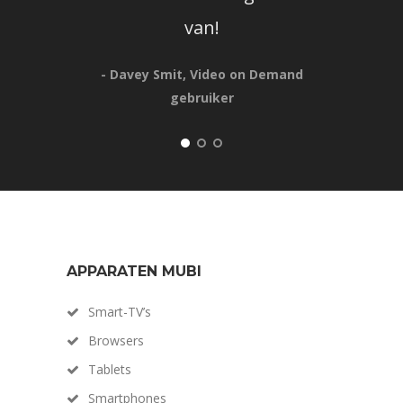
van!
me
- Davey Smit, Video on Demand
gebruiker
- E
APPARATEN MUBI
Smart-TV’s
Browsers
Tablets
Smartphones