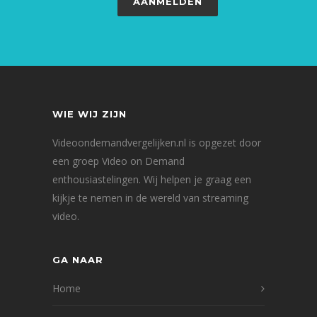
AANMELDEN
WIE WIJ ZIJN
Videoondemandvergelijken.nl is opgezet door
een groep Video on Demand
enthousiastelingen. Wij helpen je graag een
kijkje te nemen in de wereld van streaming
video.
GA NAAR
Home