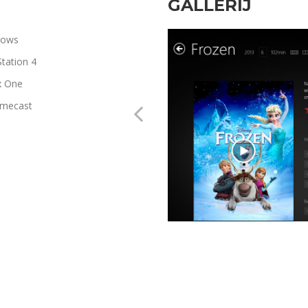
GALLERIJ
dows
Station 4
x One
mecast