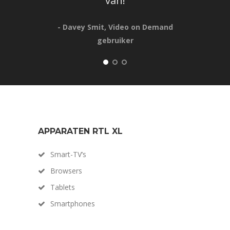
van!
me
- Davey Smit, Video on Demand
gebruiker
- E
APPARATEN RTL XL
Smart-TV’s
Browsers
Tablets
Smartphones