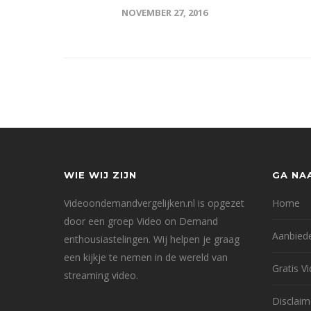
NOVEMBER 27, 2016
WIE WIJ ZIJN
GA NA
Videoondemandvergelijken.nl is opgezet
Home
door een groep Video on Demand
Aanbied
enthousiastelingen. Wij helpen je graag
een kijkje te nemen in de wereld van
Gratis 
streaming video.
Disclaim