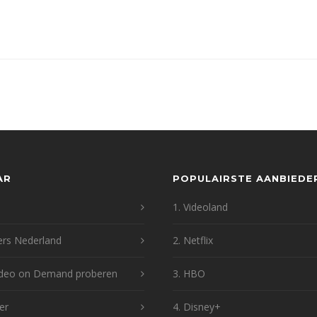
AR
POPULAIRSTE AANBIEDE
1. Videoland
ers Nederland
2. Netflix
Video on Demand proberen
3. HBO
er
4. Disney+