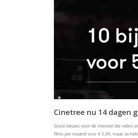
Cinetree nu 14 dagen g
Goed nieuws voor de mensen die video on d
films per maand voor € 5,99, maar ze heb