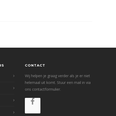
RS
CONTACT
Wij helpen je graag verder als je er niet
helemaal uit komt. Stuur een mail in via
ons
contactformulier
.