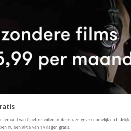
ratis
emand van Cinetree willen proberen, ze geven namelijk nu tijdelijk 1
ben nu een aktie van 14 dagen gratis.